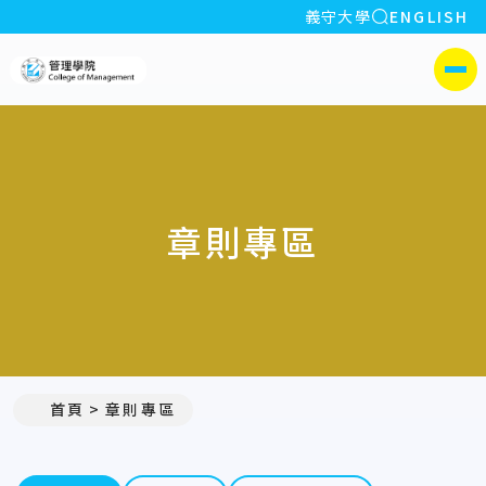
全站搜索
義守大學
ENGLISH
:::
義守大學管理學院
側選單
章則專區
首頁
章則專區